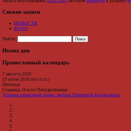
Запись опубликована
31.01.2013
автором
timotey46
в рубрике
Ф
Свежие записи
НОВОСТИ
ФОТО
Найти:
Икона дня
Православный календарь
7 августа 2026
25 июля 2026 (по ст.ст.)
Пятница
Седмица 10-я по Пятидесятнице
Успение праведной Анны, матери Пресвятой Богородицы