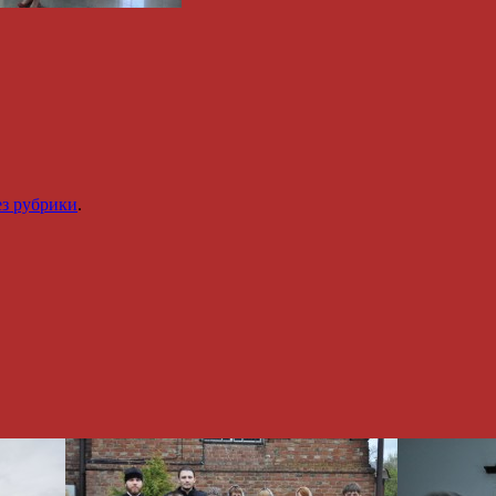
ез рубрики
.